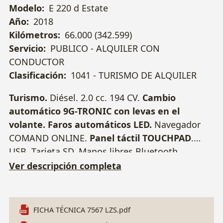
Modelo:
E 220 d Estate
Año:
2018
Kilómetros:
66.000 (342.599)
Servicio:
PUBLICO - ALQUILER CON
CONDUCTOR
Clasificación:
1041 - TURISMO DE ALQUILER
Turismo.
Diésel. 2.0 cc. 194 CV.
Cambio
automático 9G-TRONIC con levas en el
volante.
Faros automáticos LED.
Navegador
COMAND ONLINE.
Panel táctil TOUCHPAD
.
USB. Tarjeta SD. Manos libres Bluetooth.
Parktronic delantero y trasero, con cámara
Ver descripción completa
trasera.
Asientos eléctricos calefactables.
Portón trasero eléctrico. Dynamic Select
(programas de conducción). Paquete
FICHA TÉCNICA 7567 LZS.pdf
iluminación interior. Climatizador Bizona.