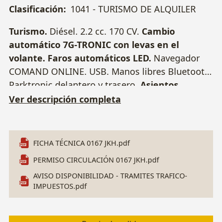
Clasificación:
1041 - TURISMO DE ALQUILER
Turismo.
Diésel. 2.2 cc. 170 CV.
Cambio
automático 7G-TRONIC con levas en el
volante. Faros automáticos LED.
Navegador
COMAND ONLINE. USB. Manos libres Bluetooth.
Parktronic delantero y trasero.
Asientos
eléctricos calefactables.
Botón ECO.
Ver descripción completa
Climatizador bizona.
Techo eléctrico
panorámico.
Control velocidad. Sensor lluvia.
Llantas 16". 2 Llaves. Matrícula 0167 JKH. Nº
FICHA TÉCNICA 0167 JKH.pdf
Bastidor: WDD2120011B103874.
AVERÍA:
PERMISO CIRCULACIÓN 0167 JKH.pdf
Perdida aceite por la junta del enfriador.
AVISO DISPONIBILIDAD - TRAMITES TRAFICO-
IMPUESTOS.pdf