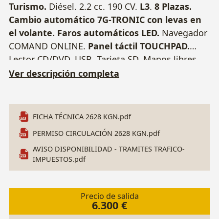
Turismo.
Diésel. 2.2 cc. 190 CV.
L3
.
8 Plazas.
Cambio automático 7G-TRONIC con levas en
el volante.
Faros automáticos LED.
Navegador
COMAND ONLINE.
Panel táctil TOUCHPAD.
Lector CD/DVD. USB. Tarjeta SD. Manos libres
Bluetooth. Parktronic delantero y trasero, con
Ver descripción completa
cámara trasera.
Asientos de cuero
calefactables.
Techo panorámico.
Portón
trasero eléctrico. Agility Select (programas de
FICHA TÉCNICA 2628 KGN.pdf
conducción). Paquete iluminación interior.
PERMISO CIRCULACIÓN 2628 KGN.pdf
Climatizador. Control velocidad. Sensor lluvia.
AVISO DISPONIBILIDAD - TRAMITES TRAFICO-
Sistema Start/Stop.
Control remoto de
IMPUESTOS.pdf
calefacción independiente
. Llantas 17". 2
Llaves. Matrícula 2628 KGN. Nº Bastidor:
WDF44781513159722.
Precio de salida
6.300 €