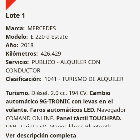
Lote 1
Marca:
MERCEDES
Modelo:
E 220 d Estate
Año:
2018
Kilómetros:
426.429
Servicio:
PUBLICO - ALQUILER CON
CONDUCTOR
Clasificación:
1041 - TURISMO DE ALQUILER
Turismo.
Diésel. 2.0 cc. 194 CV.
Cambio
automático 9G-TRONIC con levas en el
volante.
Faros automáticos LED.
Navegador
COMAND ONLINE
. Panel táctil TOUCHPAD.
USB. Tarjeta SD. Manos libres Bluetooth.
Parktronic delantero y trasero, con cámara
Ver descripción completa