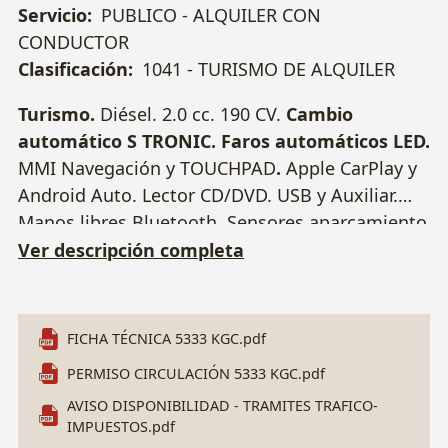
Servicio:
PUBLICO - ALQUILER CON
CONDUCTOR
Clasificación:
1041 - TURISMO DE ALQUILER
Turismo.
Diésel. 2.0 cc. 190 CV.
Cambio
automático S TRONIC.
Faros automáticos LED.
MMI Navegación y TOUCHPAD
.
Apple CarPlay y
Android Auto. Lector CD/DVD. USB y Auxiliar.
Manos libres Bluetooth. Sensores aparcamiento
delantero y trasero.
Asientos eléctricos de
Ver descripción completa
cuero calefactables.
ESP. Climatizador bizona.
Luces antinieblas delanteros y traseros. Control
velocidad. Sensor lluvia. Sistema Start/Stop
.
FICHA TÉCNICA 5333 KGC.pdf
Arranque sin llave.
Control remoto de
PERMISO CIRCULACIÓN 5333 KGC.pdf
calefacción independiente
. Llantas 17". 2
AVISO DISPONIBILIDAD - TRAMITES TRAFICO-
Llaves. Matrícula 5333 KGC. Nº Bastidor:
IMPUESTOS.pdf
WAUZZZ4G6GN126799.