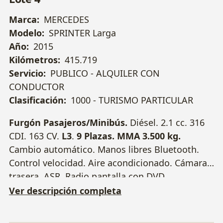
Marca:
MERCEDES
Modelo:
SPRINTER Larga
Año:
2015
Kilómetros:
415.719
Servicio:
PUBLICO - ALQUILER CON
CONDUCTOR
Clasificación:
1000 - TURISMO PARTICULAR
Furgón Pasajeros/Minibús.
Diésel. 2.1 cc. 316
CDI. 163 CV.
L3
.
9 Plazas. MMA 3.500 kg.
Cambio automático. Manos libres Bluetooth.
Control velocidad. Aire acondicionado. Cámara
trasera. ASR. Radio pantalla con DVD
KENWOOD. Botón ECO.
Peldaño eléctrico
Ver descripción completa
retráctil.
Bola remolque. Monitor multimedia
abatible. Llantas 16". 2 Llaves. Matrícula 7077