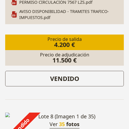
PERMISO CIRCULACIÓN 7567 LZS.pdf
Control velocidad. Sensor lluvia. Sistema
AVISO DISPONIBILIDAD - TRAMITES TRAFICO-
Start/Stop. Arranque sin llave.
Control remoto
IMPUESTOS.pdf
de calefacción independiente.
Llantas 17". 2
Llaves. Matrícula 7567 LZS. Nº Bastidor:
WDD2132041A389269.
AVISO: Sustitución de
Precio de salida
4.200 €
motor nuevo en casa oficial MERCEDES agosto
2024 con 277.142 km. MOTOR ACTUAL 66.000
Precio de adjudicación
11.500 €
km.
VENDIDO
Vendido
Ver
35
fotos