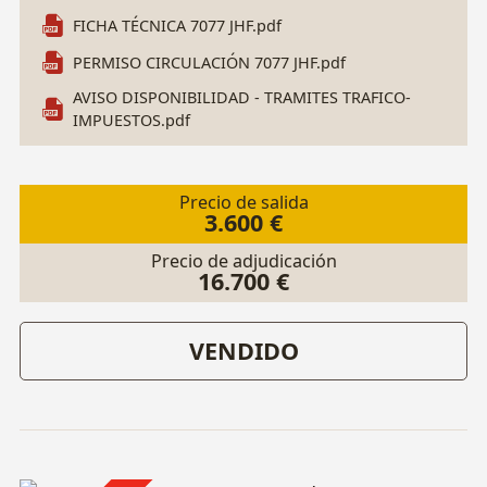
JHF. Nº Bastidor: WDB9067351P178197.
FICHA TÉCNICA 7077 JHF.pdf
PERMISO CIRCULACIÓN 7077 JHF.pdf
AVISO DISPONIBILIDAD - TRAMITES TRAFICO-
IMPUESTOS.pdf
Precio de salida
3.600 €
Precio de adjudicación
16.700 €
VENDIDO