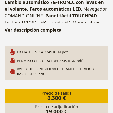
Cambio automático 7G-TRONIC con levas en
el volante. Faros automáticos LED.
Navegador
COMAND ONLINE
. Panel táctil TOUCHPAD.
Lector CD/DVD.USB. Tarjeta SD. Manos libres
Bluetooth. Parktronic delantero y trasero, con
Ver descripción completa
cámara trasera
. Asientos de cuero
calefactables. Techo panorámico.
Portón
trasero eléctrico. Agility Select (programas de
FICHA TÉCNICA 2749 KGN.pdf
conducción). Paquete iluminación interior.
PERMISO CIRCULACIÓN 2749 KGN.pdf
Climatizador. Control velocidad. Sensor lluvia.
AVISO DISPONIBILIDAD - TRAMITES TRAFICO-
Sistema Start/Stop.
Bola remolque.
Llantas 17".
IMPUESTOS.pdf
2 Llaves. Matrícula 2749 KGN. Nº Bastidor:
WDF44781513160001.
Precio de salida
6.300 €
Precio de adjudicación
19.000 €