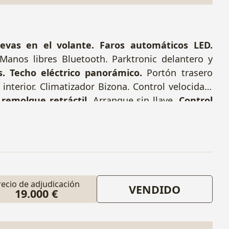
evas en el volante.
Faros automáticos LED.
Manos libres Bluetooth. Parktronic delantero y
s.
Techo eléctrico panorámico.
Portón trasero
nterior. Climatizador Bizona. Control velocidad.
 remolque retráctil.
Arranque sin llave.
Control
16 MBF. Nº Bastidor: WDD2132041A410511.
recio de adjudicación
VENDIDO
19.000 €