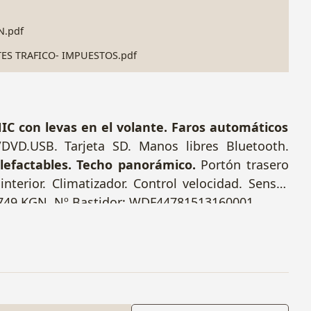
N.pdf
TES TRAFICO- IMPUESTOS.pdf
C con levas en el volante. Faros automáticos
/DVD.USB. Tarjeta SD. Manos libres Bluetooth.
alefactables. Techo panorámico.
Portón trasero
nterior. Climatizador. Control velocidad. Sensor
a 2749 KGN. Nº Bastidor: WDF44781513160001.