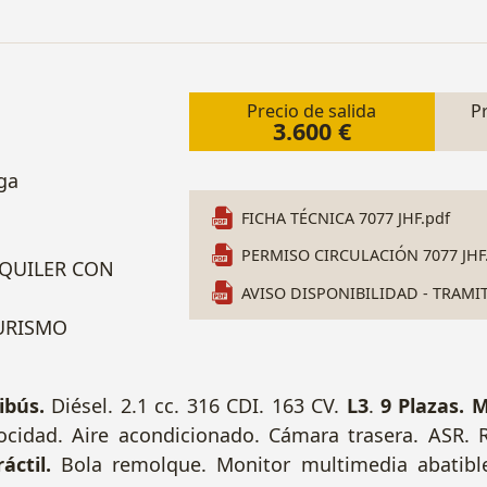
Precio de salida
P
3.600 €
ga
FICHA TÉCNICA 7077 JHF.pdf
PERMISO CIRCULACIÓN 7077 JHF
LQUILER CON
AVISO DISPONIBILIDAD - TRAMI
TURISMO
ibús.
Diésel. 2.1 cc. 316 CDI. 163 CV.
L3
.
9 Plazas. 
locidad. Aire acondicionado. Cámara trasera. AS
ráctil.
Bola remolque. Monitor multimedia abatible.