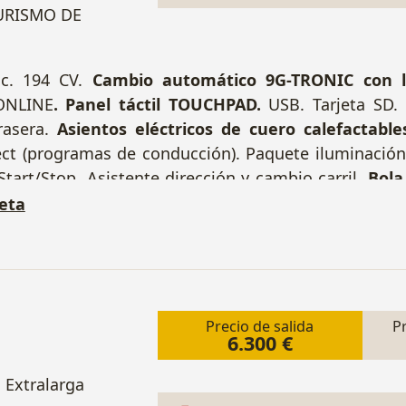
TURISMO DE
cc. 194 CV.
Cambio automático 9G-TRONIC con l
ONLINE
. Panel táctil TOUCHPAD.
USB. Tarjeta SD. 
rasera.
Asientos eléctricos de cuero calefactable
ect (programas de conducción). Paquete iluminación i
Start/Stop. Asistente dirección y cambio carril.
Bola
n independiente.
Llantas 17". 1 Llave. Matricula 53
eta
Precio de salida
P
6.300 €
 Extralarga