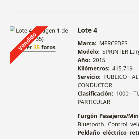
Lote 4
Vendido
Marca:
MERCEDES
Ver
35
fotos
Modelo:
SPRINTER Lar
Año:
2015
Kilómetros:
415.719
Servicio:
PUBLICO - A
CONDUCTOR
Clasificación:
1000 - 
PARTICULAR
Furgón Pasajeros/Min
Bluetooth. Control ve
Peldaño eléctrico ret