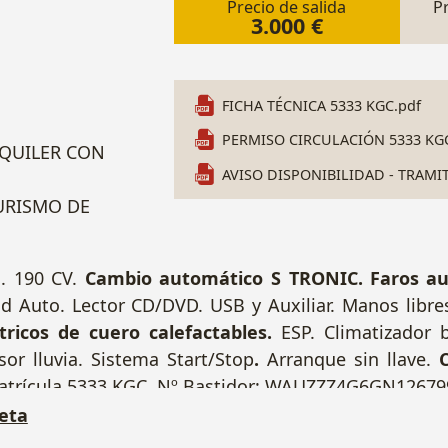
Precio de salida
P
3.000 €
FICHA TÉCNICA 5333 KGC.pdf
PERMISO CIRCULACIÓN 5333 KGC
LQUILER CON
AVISO DISPONIBILIDAD - TRAMI
TURISMO DE
c. 190 CV.
Cambio automático S TRONIC.
Faros a
d Auto. Lector CD/DVD. USB y Auxiliar. Manos libr
tricos de cuero calefactables.
ESP. Climatizador b
sor lluvia. Sistema Start/Stop
.
Arranque sin llave.
C
 Matrícula 5333 KGC. Nº Bastidor: WAUZZZ4G6GN12679
eta