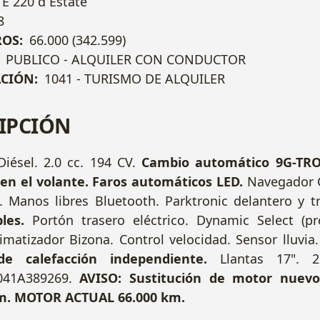
E 220 d Estate
8
OS:
66.000 (342.599)
PUBLICO - ALQUILER CON CONDUCTOR
ACIÓN:
1041 - TURISMO DE ALQUILER
IPCIÓN
Diésel. 2.0 cc. 194 CV.
Cambio automático 9G-TR
en el volante.
Faros automáticos LED.
Navegador
D. Manos libres Bluetooth. Parktronic delantero y 
les.
Portón trasero eléctrico. Dynamic Select (p
Climatizador Bizona. Control velocidad. Sensor lluvi
e calefacción independiente.
Llantas 17". 2 
41A389269.
AVISO: Sustitución de motor nuevo
km. MOTOR ACTUAL 66.000 km.