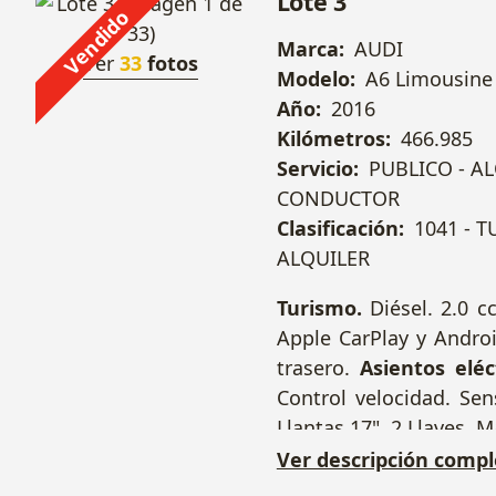
Lote 3
Vendido
Marca:
AUDI
Ver
33
fotos
Modelo:
A6 Limousine
Año:
2016
Kilómetros:
466.985
Servicio:
PUBLICO - A
CONDUCTOR
Clasificación:
1041 - 
ALQUILER
Turismo.
Diésel. 2.0 c
Apple CarPlay y Androi
trasero.
Asientos eléc
Control velocidad. Sen
Llantas 17". 2 Llaves.
Ver descripción compl