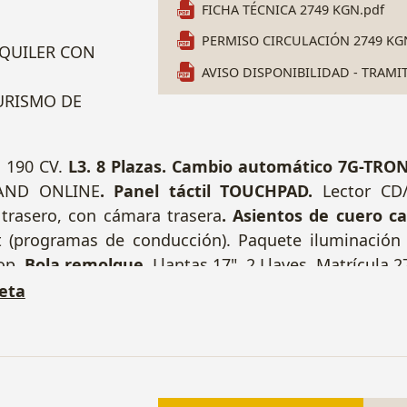
FICHA TÉCNICA 2749 KGN.pdf
PERMISO CIRCULACIÓN 2749 KG
LQUILER CON
AVISO DISPONIBILIDAD - TRAMI
TURISMO DE
c. 190 CV.
L3.
8 Plazas. Cambio automático 7G-TRONI
AND ONLINE
. Panel táctil TOUCHPAD.
Lector CD
 trasero, con cámara trasera
. Asientos de cuero c
ect (programas de conducción). Paquete iluminación i
top.
Bola remolque.
Llantas 17". 2 Llaves. Matrícul
eta