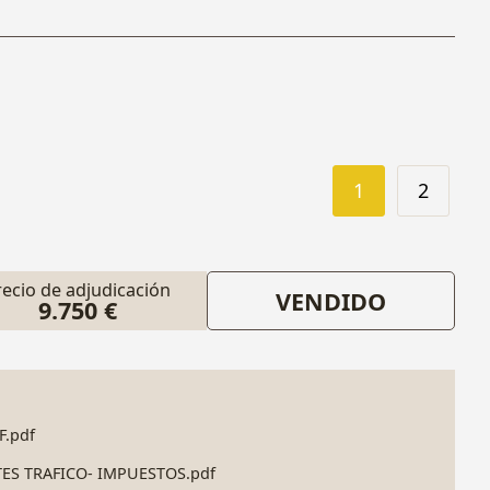
1
2
recio de adjudicación
VENDIDO
9.750 €
.pdf
TES TRAFICO- IMPUESTOS.pdf