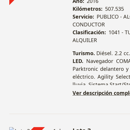
Año:
2016
Kilómetros:
507.535
Servicio:
PUBLICO - A
CONDUCTOR
Clasificación:
1041 - 
ALQUILER
Turismo.
Diésel. 2.2 c
LED.
Navegador COM
Parktronic delantero y
eléctrico. Agility Sel
lluvia. Sistema Start/S
Ver descripción compl