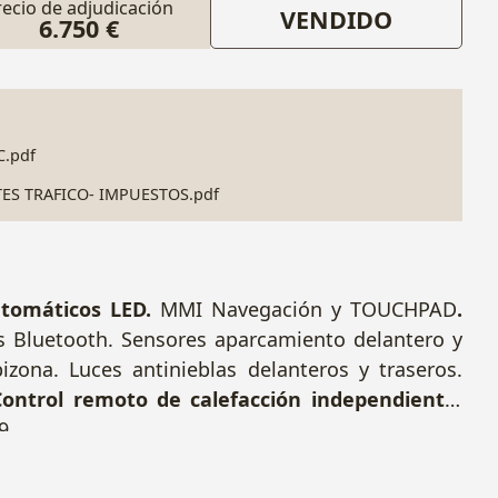
recio de adjudicación
VENDIDO
6.750 €
.pdf
TES TRAFICO- IMPUESTOS.pdf
utomáticos LED.
MMI Navegación y TOUCHPAD
.
es Bluetooth. Sensores aparcamiento delantero y
izona. Luces antinieblas delanteros y traseros.
ontrol remoto de calefacción independiente
.
9.