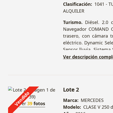
Clasificación:
1041 - 
ALQUILER
Turismo.
Diésel. 2.0 
Navegador COMAND 
trasero, con cámara t
eléctrico. Dynamic Sel
Sensor lluvia. Sistema 
remoto de calefacció
Ver descripción compl
Lote 2
Vendido
Marca:
MERCEDES
Ver
39
fotos
Modelo:
CLASE V 250 d