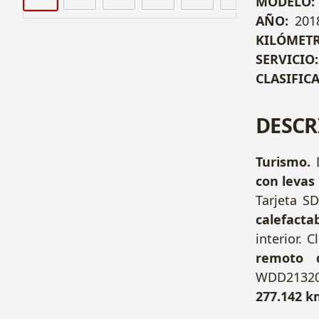
MODELO:
AÑO:
201
KILÓMETR
SERVICIO:
CLASIFIC
DESCR
Turismo.
con levas 
Tarjeta S
calefactab
interior. 
remoto d
WDD21320
277.142 