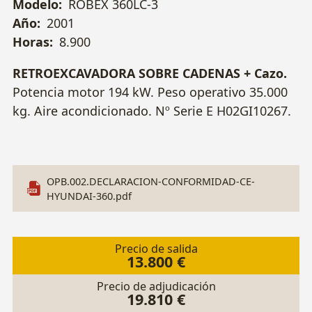
Modelo:
ROBEX 360LC-3
Año:
2001
Horas:
8.900
RETROEXCAVADORA SOBRE CADENAS + Cazo.
Potencia motor 194 kW. Peso operativo 35.000
kg. Aire acondicionado. Nº Serie E H02GI10267.
OPB.002.DECLARACION-CONFORMIDAD-CE-
HYUNDAI-360.pdf
Precio de salida
13.800 €
Precio de adjudicación
19.810 €