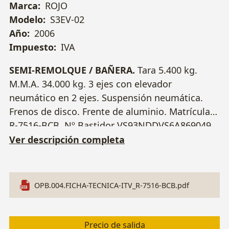
Marca:
ROJO
Modelo:
S3EV-02
Año:
2006
Impuesto:
IVA
SEMI-REMOLQUE / BAÑERA.
Tara 5.400 kg.
M.M.A. 34.000 kg. 3 ejes con elevador
neumático en 2 ejes. Suspensión neumática.
Frenos de disco. Frente de aluminio. Matrícula
R-7516-BCB. Nº Bastidor VS93NDDVS6A869049.
Ver descripción completa
OPB.004.FICHA-TECNICA-ITV_R-7516-BCB.pdf
Precio de salida