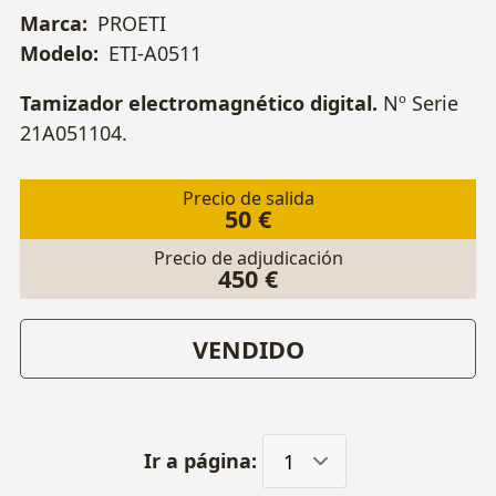
Marca:
PROETI
Modelo:
ETI-A0511
Tamizador electromagnético digital.
Nº Serie
21A051104.
Precio de salida
50 €
Precio de adjudicación
450 €
VENDIDO
Ir a página: