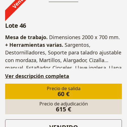
Vendido
Lote 46
Mesa de trabajo.
Dimensiones 2000 x 700 mm.
+ Herramientas varias.
Sargentos,
Destornilladores, Soporte para taladro ajustable
con mordaza, Martillos, Alargador, Cizalla
manual, Estañador, Cinceles, Llave inglesa, Llana
de acero dentada, Pistola de espuma de
Ver descripción completa
poliuretano...
+ Tornillos de banco.
2 Unidades.
Precio de salida
60 €
Precio de adjudicación
615 €