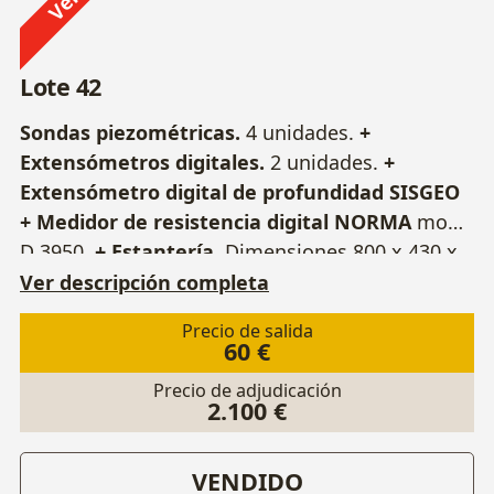
Lote 42
Sondas piezométricas.
4 unidades.
+
Extensómetros digitales.
2 unidades.
+
Extensómetro digital de profundidad SISGEO
+ Medidor de resistencia digital NORMA
mod.
D 3950.
+ Estantería.
Dimensiones 800 x 430 x
1630 mm.
Ver descripción completa
Precio de salida
60 €
Precio de adjudicación
2.100 €
VENDIDO