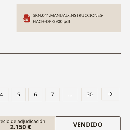
SKN.041.MANUAL-INSTRUCCIONES-
HACH-DR-3900.pdf
4
5
6
7
...
30
recio de adjudicación
VENDIDO
2.150 €