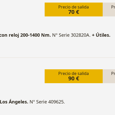
Precio de salida
P
70 €
con reloj 200-1400 Nm.
Nº Serie 302820A.
+ Útiles.
Precio de salida
P
90 €
Los Ángeles.
Nº Serie 409625.