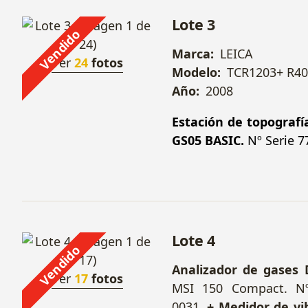
Lote 3
Vendido
Marca:
LEICA
Ver
24
fotos
Modelo:
TCR1203+ R40
Año:
2008
Estación de topografí
GS05 BASIC.
Nº Serie 7
Lote 4
Vendido
Analizador de gases
Ver
17
fotos
MSI 150 Compact. Nº
0031.
+ Medidor de vi