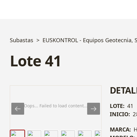
Subastas
EUSKONTROL - Equipos Geotecnia, So
Lote 41
DETAL
LOTE:
41
Oops... Failed to load content...
INICIO:
2
MARCA:
H