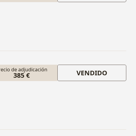
recio de adjudicación
VENDIDO
385 €