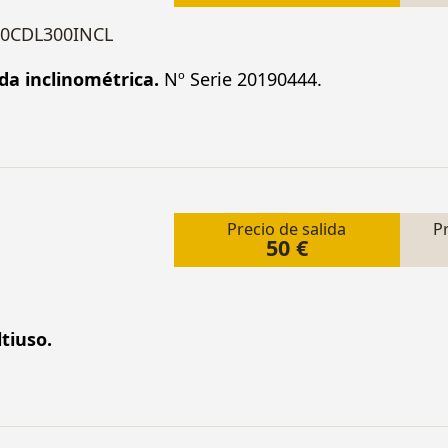
 0CDL300INCL
da inclinométrica.
Nº Serie 20190444.
Precio de salida
P
50 €
tiuso.