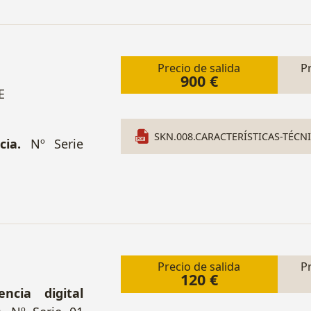
Precio de salida
P
900 €
E
SKN.008.CARACTERÍSTICAS-TÉCNI
cia.
Nº Serie
Precio de salida
P
120 €
ncia digital