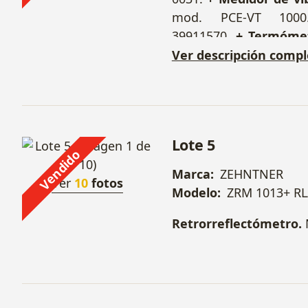
mod. PCE-VT 1000
39911570.
+ Termómet
4 canales y 4 sondas 
Ver descripción compl
HANNA INSTRUMEN
92704C.
Lote 5
Vendido
Marca:
ZEHNTNER
Ver
10
fotos
Modelo:
ZRM 1013+ R
Retrorreflectómetro.
N