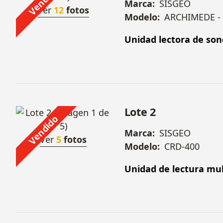
Vendido
Marca:
SISGEO
Ver
12
fotos
Modelo:
ARCHIMEDE -
Unidad lectora de son
Lote 2
Vendido
Marca:
SISGEO
Ver
5
fotos
Modelo:
CRD-400
Unidad de lectura mul