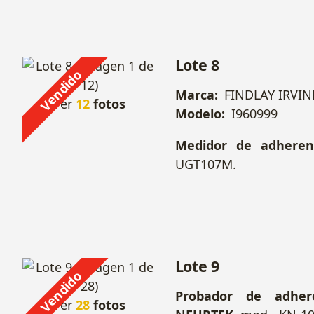
Lote 8
Vendido
Marca:
FINDLAY IRVIN
Ver
12
fotos
Modelo:
I960999
Medidor de adheren
UGT107M.
Lote 9
Vendido
Probador de adhere
Ver
28
fotos