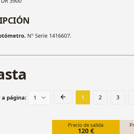
DR 3900
IPCIÓN
otómetro.
Nº Serie 1416607.
asta
1
2
3
r a página:
Precio de salida
P
120 €