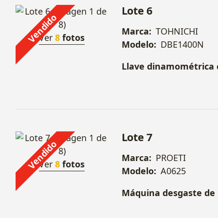
Lote 6
Vendido
Marca:
TOHNICHI
Ver
8
fotos
Modelo:
DBE1400N
Llave dinamométrica 
Lote 7
Vendido
Marca:
PROETI
Ver
8
fotos
Modelo:
A0625
Máquina desgaste de 