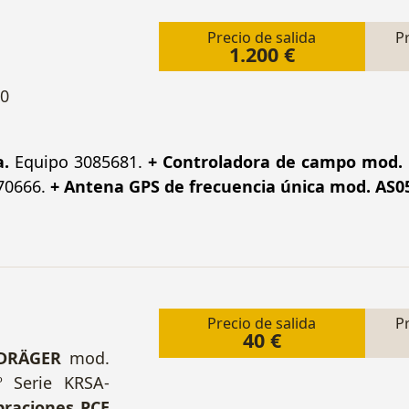
Precio de salida
P
1.200 €
0
a.
Equipo 3085681.
+ Controladora de campo mod. 
70666.
+ Antena GPS de frecuencia única mod. AS0
Precio de salida
P
40 €
 DRÄGER
mod.
 Serie KRSA-
braciones PCE