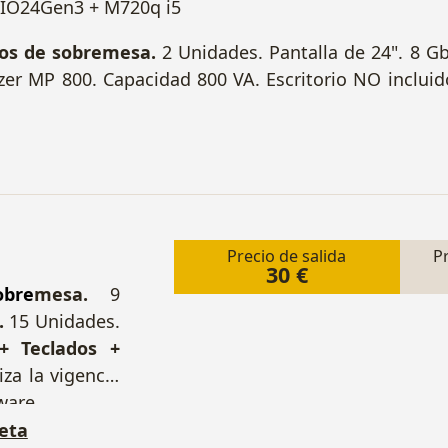
TIO24Gen3 + M720q i5
os de sobremesa.
2 Unidades. Pantalla de 24". 8 
er MP 800. Capacidad 800 VA. Escritorio NO inclui
Precio de salida
P
30 €
bre
mesa.
9
.
15 Unidades.
+ Teclados +
za la vigencia
ware.
eta