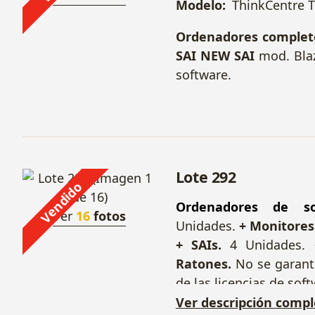
Modelo:
ThinkCentre 
Ordenadores complet
SAI NEW SAI
mod. Blaz
software.
Lote 292
Vendido
Ordenadores de so
Ver
16
fotos
Unidades.
+ Monitores
+ SAIs.
4 Unidades.
Ratones.
No se garanti
de las licencias de soft
Ver descripción compl