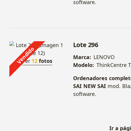
software.
Lote 296
Vendido
Marca:
LENOVO
Ver
12
fotos
Modelo:
ThinkCentre 
Ordenadores complet
SAI NEW SAI
mod. Blaz
software.
Ir a pág