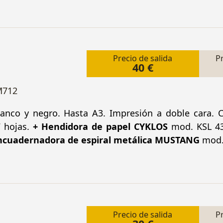
Precio de salida
P
40 €
M712
anco y negro. Hasta A3. Impresión a doble cara. 
 hojas.
+ Hendidora de papel CYKLOS
mod. KSL 4
ncuadernadora de espiral metálica MUSTANG
mod.
Precio de salida
P