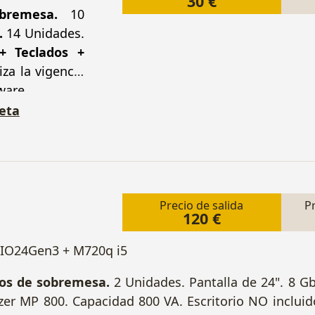
30 €
bremesa.
10
.
14 Unidades.
+ Teclados +
za la vigencia
ware.
eta
Precio de salida
P
120 €
TIO24Gen3 + M720q i5
os de sobremesa.
2 Unidades. Pantalla de 24". 8 
er MP 800. Capacidad 800 VA. Escritorio NO inclui