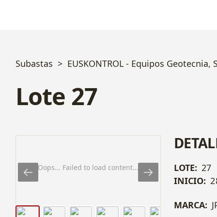
Subastas
EUSKONTROL - Equipos Geotecnia, So
Lote 27
DETAL
LOTE:
27
Oops... Failed to load content...
INICIO:
2
MARCA:
J