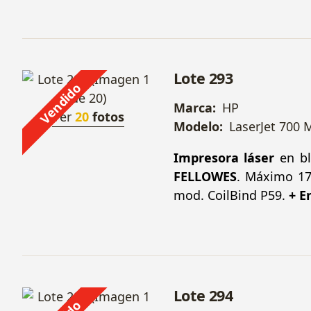
Lote 293
Vendido
Marca:
HP
Ver
20
fotos
Modelo:
LaserJet 700 
Impresora láser
en bl
FELLOWES
. Máximo 17
mod. CoilBind P59.
+ E
Lote 294