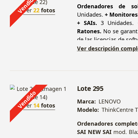
Vendido
Ordenadores de so
Ver
22
fotos
Unidades.
+ Monitores
+ SAIs.
3 Unidades.
Ratones.
No se garanti
de las licencias de soft
Ver descripción compl
Lote 295
Vendido
Marca:
LENOVO
Ver
14
fotos
Modelo:
ThinkCentre 
Ordenadores complet
SAI NEW SAI
mod. Blaz