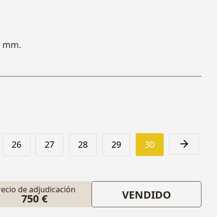
0 mm.
26
27
28
29
30
recio de adjudicación
VENDIDO
750 €