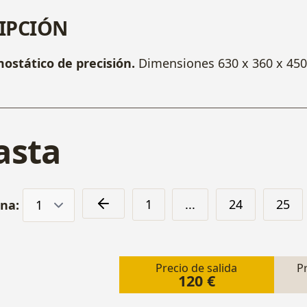
IPCIÓN
ostático de precisión.
Dimensiones 630 x 360 x 45
asta
1
...
24
25
ina:
Precio de salida
P
120 €