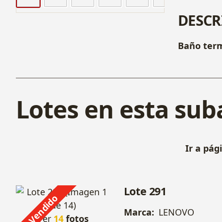
DESCR
Baño term
Lotes en esta sub
Ir a pág
Lote 291
Vendido
Marca:
LENOVO
Ver
14
fotos