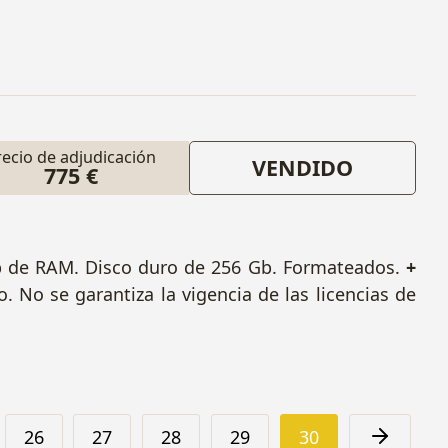
recio de adjudicación
VENDIDO
775 €
Gb de RAM. Disco duro de 256 Gb. Formateados.
+
do.
No se garantiza la vigencia de las licencias de
26
27
28
29
30