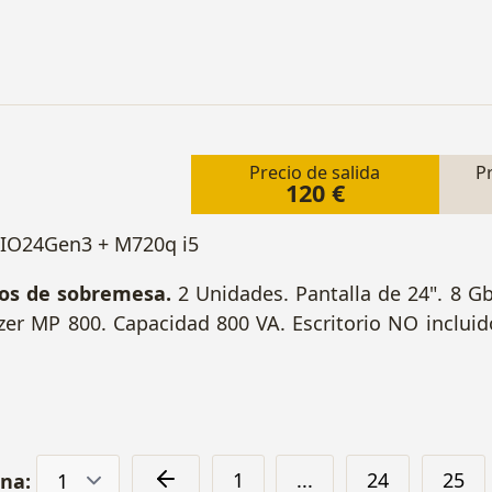
Precio de salida
P
120 €
TIO24Gen3 + M720q i5
os de sobremesa.
2 Unidades. Pantalla de 24". 8 
er MP 800. Capacidad 800 VA. Escritorio NO inclui
1
...
24
25
ina: