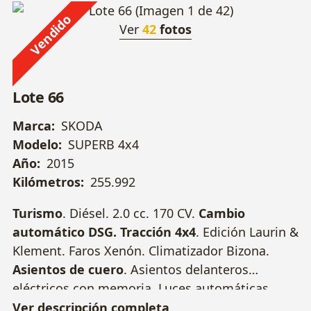
Vendido
Ver
42
fotos
Lote 66
Marca:
SKODA
Modelo:
SUPERB 4x4
Año:
2015
Kilómetros:
255.992
Turismo
. Diésel. 2.0 cc. 170 CV.
Cambio
automático DSG. Tracción 4x4
. Edición Laurin &
Klement. Faros Xenón. Climatizador Bizona.
Asientos de cuero
. Asientos delanteros
eléctricos con memoria. Luces automáticas.
Sensor aparcamiento trasero y delantero.
Ver descripción completa