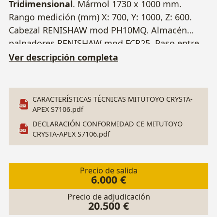
Tridimensional
. Mármol 1730 x 1000 mm.
Rango medición (mm) X: 700, Y: 1000, Z: 600.
Cabezal RENISHAW mod PH10MQ. Almacén
palpadores RENISHAW mod FCR25. Paso entre
columnas 900 mm. Altura paso puente 820 mm.
Ver descripción completa
Nº Serie 62601229.
+ Palpadores varios +
Equipo informático
. AVISO: NO se garantiza la
vigencia de las licencias de software.
Para la
CARACTERÍSTICAS TÉCNICAS MITUTOYO CRYSTA-
retirada
es necesario tirar el tabique de la
APEX S7106.pdf
habitación donde esta alojada la máquina,
DECLARACIÓN CONFORMIDAD CE MITUTOYO
pero no es necesario volver a restituir el
CRYSTA-APEX S7106.pdf
tabique a su estado original. (
Ver últimas
fotos
)
Precio de salida
6.000 €
Precio de adjudicación
20.500 €