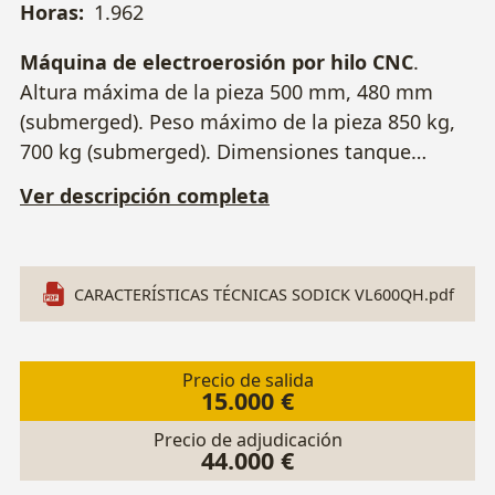
Horas:
1.962
Máquina de electroerosión por hilo CNC
.
Altura máxima de la pieza 500 mm, 480 mm
(submerged). Peso máximo de la pieza 850 kg,
700 kg (submerged). Dimensiones tanque
trabajo 1040 x 780 mm. Recorridos (mm) X x Y:
Ver descripción completa
600 x 400, Z: 500, U x V: 90 x 90. Diámetro hilo:
0,1 - 0,3 mm. Nº Serie T0859.
CARACTERÍSTICAS TÉCNICAS SODICK VL600QH.pdf
Precio de salida
15.000 €
Precio de adjudicación
44.000 €