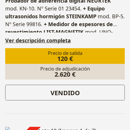
Probador de adherencia digital NEURTEK
mod. KN-10. Nº Serie 01 23454.
+ Equipo
ultrasonidos hormigón STEINKAMP
mod. BP-5.
Nº Serie 99816.
+ Medidor de espesores de
revestimiento LIST-MAGNETIK
mod. UNO-
CHECK NFE. Nº serie N1308.
+ Medidor de
Ver descripción completa
espesores de revestimiento ELCOMETER
mod.
Precio de salida
456. Nº Serie HA0902.
+ Esclerómetro
120 €
analógico de 2,207 NM MATEST
mod. C380. Nº
Precio de adjudicación
serie C380/BA/0259.
+ Estantería.
Dimensiones
2.620 €
900 x 500 x 1800 mm.
VENDIDO