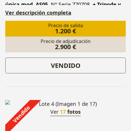
única mod. AS05.
Nº Serie 770708.
+ Tripode y
varios.
Ver descripción completa
Precio de salida
1.200 €
Precio de adjudicación
2.900 €
VENDIDO
Vendido
Ver
17
fotos