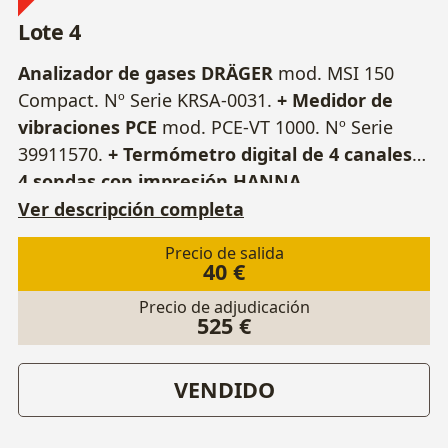
Lote 4
Analizador de gases DRÄGER
mod. MSI 150
Compact. Nº Serie KRSA-0031.
+ Medidor de
vibraciones PCE
mod. PCE-VT 1000. Nº Serie
39911570.
+ Termómetro digital de 4 canales y
4 sondas con impresión HANNA
INSTRUMENTS
mod. HI 92704C.
Ver descripción completa
Precio de salida
40 €
Precio de adjudicación
525 €
VENDIDO