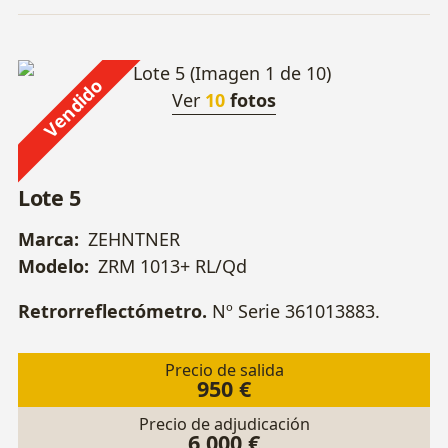
Vendido
Ver
10
fotos
Lote 5
Marca:
ZEHNTNER
Modelo:
ZRM 1013+ RL/Qd
Retrorreflectómetro.
Nº Serie 361013883.
Precio de salida
950 €
Precio de adjudicación
6.000 €