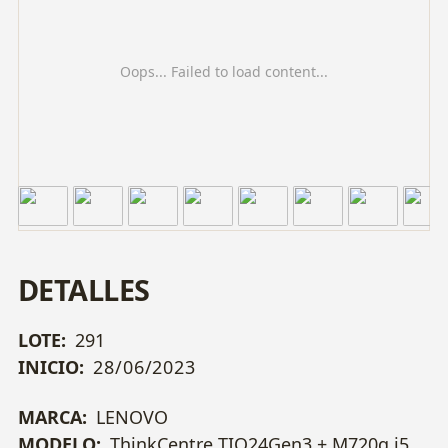
Oops... Failed to load content...
DETALLES
LOTE:
291
INICIO:
28/06/2023
MARCA:
LENOVO
MODELO:
ThinkCentre TIO24Gen3 + M720q i5