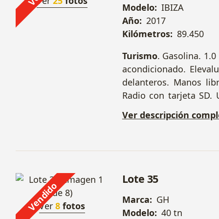
Ver
25
fotos
Modelo:
IBIZA
Año:
2017
Kilómetros:
89.450
Turismo
. Gasolina. 1.0
acondicionado. Elevalu
delanteros. Manos lib
Radio con tarjeta SD. U
Sistema Start/S
Ver descripción compl
automáticas. 1 Llave. M
KDX. Nº Ba
VSSZZZKJZJR009268.
Lote 35
Vendido
Marca:
GH
Ver
8
fotos
Modelo:
40 tn