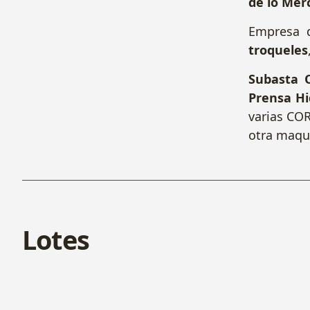
de lo Merc
Empresa 
troqueles
Subasta 
Prensa Hi
varias CO
otra maqui
Lotes