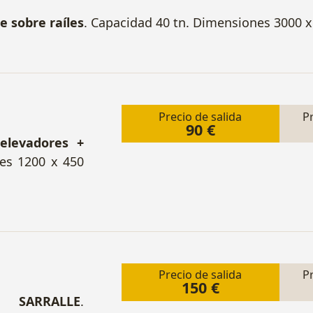
e sobre raíles
. Capacidad 40 tn. Dimensiones 3000 
Precio de salida
P
90 €
elevadores +
es 1200 x 450
Precio de salida
P
150 €
o SARRALLE
.