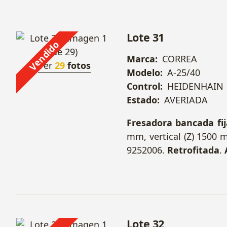
Lote 31
Vendido
Marca:
CORREA
Ver
29
fotos
Modelo:
A-25/40
Control:
HEIDENHAIN
Estado:
AVERIADA
Fresadora bancada fi
mm, vertical (Z) 1500 
9252006.
Retrofitada
.
Lote 32