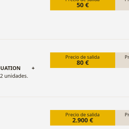
50 €
Precio de salida
P
80 €
QUATION +
 2 unidades.
Precio de salida
P
2.900 €