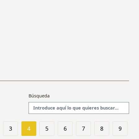
Búsqueda
3
4
5
6
7
8
9