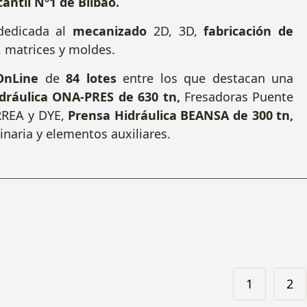
antil Nº1 de Bilbao.
dedicada al
mecanizado
2D, 3D,
fabricación de
, matrices y moldes.
OnLine
de
84 lotes
entre los que destacan una
dráulica ONA-PRES de 630 tn,
Fresadoras Puente
RREA y DYE,
Prensa Hidráulica BEANSA de 300 tn,
naria y elementos auxiliares.
1
2