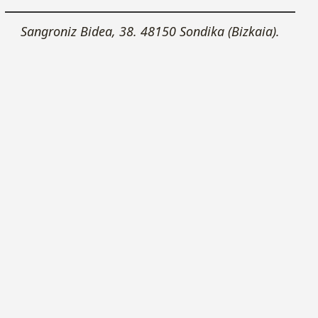
Leaflet
|
Esri, OpenStreeMaps
×
+
Sangroniz Bidea, 38. 48150 Sondika (Bizkaia).
−
Cómo llegar