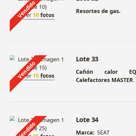
Vendido
Resortes de gas.
Ver
10
fotos
Lote 33
Vendido
Cañón calor E
Ver
15
fotos
Calefactores MASTER
.
Lote 34
Vendido
Marca:
SEAT