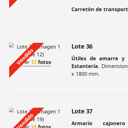
Carretón de transport
Lote 36
Vendido
Útiles de amarre y 
Ver
12
fotos
Estantería
. Dimension
x 1800 mm.
Lote 37
Vendido
Armario cajoner
Ver
19
fotos