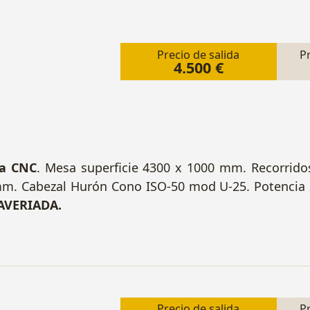
Precio de salida
P
4.500 €
ja CNC
. Mesa superficie 4300 x 1000 mm. Recorridos
mm. Cabezal Hurón Cono ISO-50 mod U-25. Potencia 
AVERIADA.
Precio de salida
P