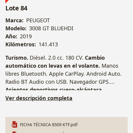
Lote 84
Marca:
PEUGEOT
Modelo:
3008 GT BLUEHDI
Año:
2019
Kilómetros:
141.413
Turismo.
Diésel. 2.0 cc. 180 CV.
Cambio
automático con levas en el volante.
Manos
libres Bluetooth. Apple CarPlay. Android Auto.
Radio BT Audio con USB. Navegador GPS.
Asientos deportivos cuero-alcántara
calefactables.
Faros LED con luz diurna.
Ver descripción completa
Arranque sin llave. Sensor aparcamiento
delantero y trasero con cámara.
Climatizador
Bizona
. Luces automáticas. Sensor de lluvia.
FICHA TÉCNICA 8509 KTF.pdf
ESP. Control de velocidad. Luces antinieblas