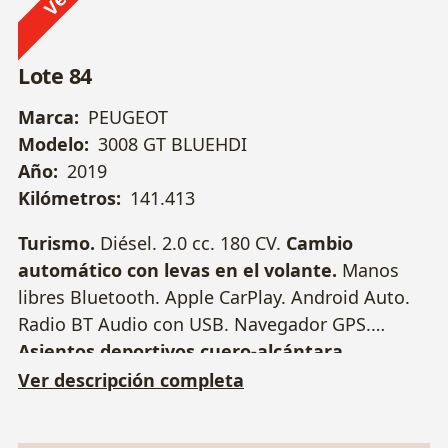
Lote 84
Marca:
PEUGEOT
Modelo:
3008 GT BLUEHDI
Año:
2019
Kilómetros:
141.413
Turismo.
Diésel. 2.0 cc. 180 CV.
Cambio
automático con levas en el volante.
Manos
libres Bluetooth. Apple CarPlay. Android Auto.
Radio BT Audio con USB. Navegador GPS.
Asientos deportivos cuero-alcántara
calefactables.
Faros LED con luz diurna.
Ver descripción completa
Arranque sin llave. Sensor aparcamiento
delantero y trasero con cámara.
Climatizador