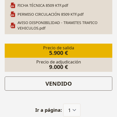
Bizona
. Luces automáticas. Sensor de lluvia.
FICHA TÉCNICA 8509 KTF.pdf
ESP. Control de velocidad. Luces antinieblas
PERMISO CIRCULACIÓN 8509 KTF.pdf
delanteras. Portón maletero con apertura y
AVISO DISPONIBILIDAD - TRAMITES TRAFICO
cierre automático. Llantas 19". ITV hasta Marzo
VEHICULOS.pdf
2027. 1 Llave. Matrícula: 8509 KTF. Nº Bastidor:
VF3MJEHZRJS264910.
Precio de salida
5.900 €
Precio de adjudicación
9.000 €
VENDIDO
Ir a página: