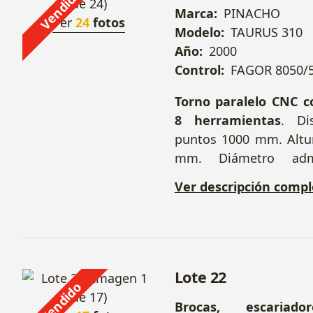
Vendido
Marca:
PINACHO
Ver
24
fotos
Modelo:
TAURUS 310
Año:
2000
Control:
FAGOR 8050/5
Torno paralelo CNC c
8 herramientas
. Di
puntos 1000 mm. Altu
mm. Diámetro adm
bancada 620 mm, 
Ver descripción compl
longitudinal 580 mm
transversal 415 
bancada 350 mm. Cab
husillo principa
velocidades 0 - 2500 r
Lote 22
Vendido
trabajo (Z y X) 0 -
Brocas, escariador
Desplazamientos rápid