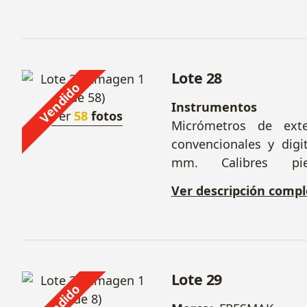
Lote 28
Vendido
Instrumentos M
Ver
58
fotos
Micrómetros de exte
convencionales y digi
mm. Calibres p
convencionales y digi
Ver descripción compl
comparadores. Soport
con arboladura. Jueg
Varios.
+ Mesa trabajo
1520 x 1300 x 1000 mm
Lote 29
Vendido