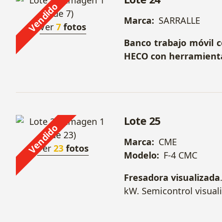
Vendido
Marca:
SARRALLE
Ver
7
fotos
Banco trabajo móvil c
HECO con herramienta
Lote 25
Vendido
Marca:
CME
Ver
23
fotos
Modelo:
F-4 CMC
Fresadora visualizada
kW. Semicontrol visuali