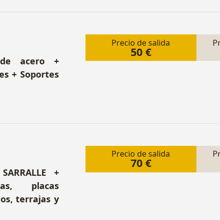
Precio de salida
P
50 €
 de acero +
es + Soportes
Precio de salida
P
70 €
 SARRALLE +
ias, placas
os, terrajas y