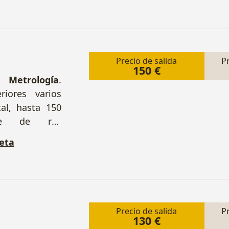
Precio de salida
P
150 €
etrología
.
riores varios
tal, hasta 150
ie de rey
tales. Relojes
eta
es magnéticos
os de galgas.
. Dimensiones
.
Precio de salida
P
130 €