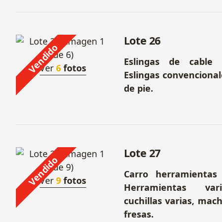
Lote 26
Vendido
Eslingas de cable
Ver
6
fotos
Eslingas convencional
de pie.
Lote 27
Vendido
Carro herramientas
Ver
9
fotos
Herramientas var
cuchillas varias, mach
fresas.