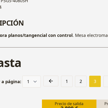
PSGS-4080SH
4
IPCIÓN
dora planos/tangencial con control
. Mesa electroma
asta
1
2
3
r a página:
Precio de salida
P