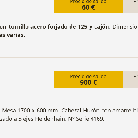
Precio de salida
P
60 €
on tornillo acero forjado de 125 y cajón
. Dimensi
s varias.
Precio de salida
P
900 €
. Mesa 1700 x 600 mm. Cabezal Hurón con amarre hidr
zado a 3 ejes Heidenhain. Nº Serie 4169.