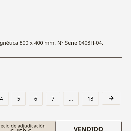
gnética 800 x 400 mm. Nº Serie 0403H-04.
4
5
6
7
...
18
recio de adjudicación
VENDIDO