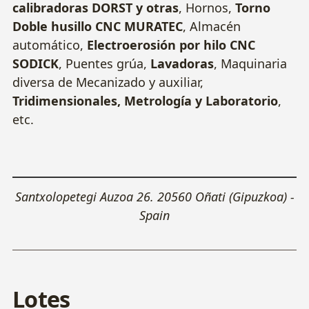
calibradoras DORST y otras
, Hornos,
Torno
Doble husillo CNC MURATEC
, Almacén
automático,
Electroerosión por hilo CNC
SODICK
, Puentes grúa,
Lavadoras
, Maquinaria
diversa de Mecanizado y auxiliar,
Tridimensionales, Metrología y Laboratorio
,
etc.
Leaflet
|
Esri, OpenStreeMaps
×
+
Santxolopetegi Auzoa 26. 20560 Oñati (Gipuzkoa) -
Spain
−
Cómo llegar
Lotes