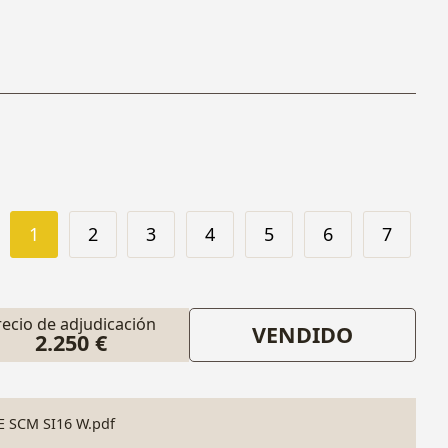
1
2
3
4
5
6
7
recio de adjudicación
VENDIDO
2.250 €
SCM SI16 W.pdf