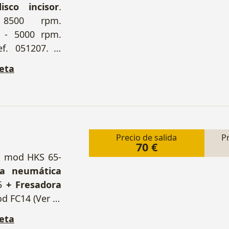
isco incisor
.
r 8500 rpm.
0 - 5000 rpm.
ef. 051207.
+
s de sierra.
eta
Precio de salida
P
70 €
H
mod HKS 65-
a neumática
5
+ Fresadora
 FC14 (Ver II)
dor a batería
eta
on 2 Baterías