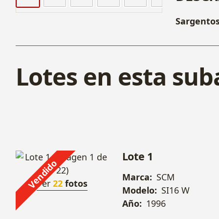
Sargentos
Lotes en esta sub
Lote 1
Vendido
Marca:
SCM
Ver
22
fotos
Modelo:
SI16 W
Año:
1996