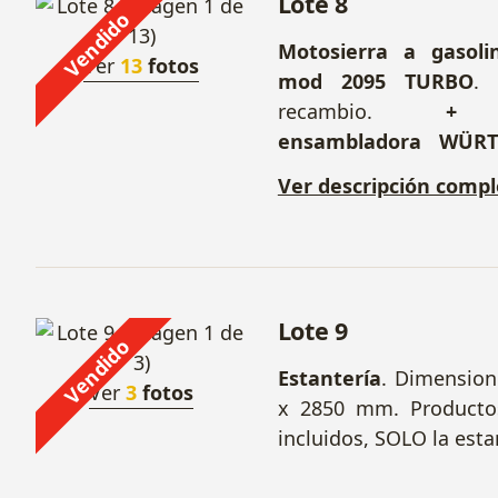
Lote 8
Vendido
Motosierra a gasol
Ver
13
fotos
mod 2095 TURBO
. 
recambio.
+ F
ensambladora WÜ
710-S
+ Lijadora b
Ver descripción compl
mod AF 11. Con bandas
Lote 9
Vendido
Estantería
. Dimension
Ver
3
fotos
x 2850 mm. Producto
incluidos, SOLO la esta