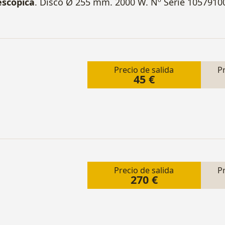
escópica
. Disco Ø 255 mm. 2000 W. Nº Serie 105791
Precio de salida
P
45 €
Precio de salida
P
270 €