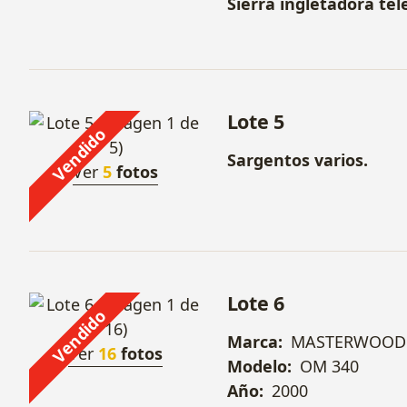
Sierra ingletadora tel
Lote 5
Vendido
Sargentos varios.
Ver
5
fotos
Lote 6
Vendido
Marca:
MASTERWOOD
Ver
16
fotos
Modelo:
OM 340
Año:
2000