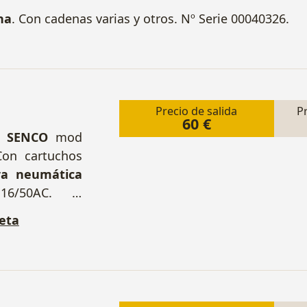
na
. Con cadenas varias y otros. Nº Serie 00040326.
Precio de salida
P
60 €
a SENCO
mod
Con cartuchos
ra neumática
6/50AC.
+
cas SENCO
. 2
eta
ra neumática
 + Puntas y