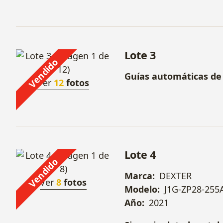
recargables y Cargador
Sierra caladora + Lij
MAKITA
mod 
Multiherramienta 
Lote 3
Vendido
260MT3-QC.5
+ Llave i
Guías automáticas de 
Ver
12
fotos
Lote 4
Vendido
Marca:
DEXTER
Ver
8
fotos
Modelo:
J1G-ZP28-255
Año:
2021