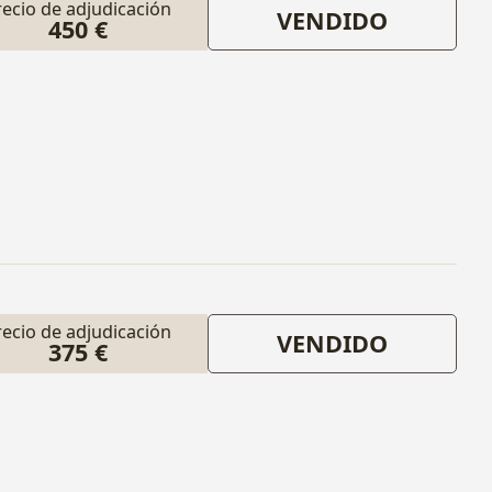
recio de adjudicación
VENDIDO
450 €
recio de adjudicación
VENDIDO
375 €