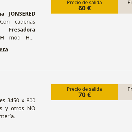
Precio de salida
P
60 €
ina JONSERED
Con cadenas
resadora
RTH
mod HVF
anda VIRUTEX
eta
 recambio.
Precio de salida
P
70 €
es 3450 x 800
s y otros NO
ntería.