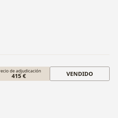
recio de adjudicación
VENDIDO
415 €