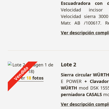
Escuadradora con d
Velocidad inciso
Velocidad sierra 300
Matr. AB /100617. R
Aspiración 2 CV y Disco
Ver descripción compl
Lote 2
Vendido
Sierra circular WÜRT
Ver
18
fotos
E POWER
+ Clavador
WÜRTH
mod DSK 155
perniadora CASALS
mod
+ Taladro atornilla
Ver descripción compl
MAKITA
mod DF347D. C