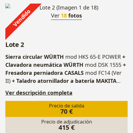
Vendido
Ver
18
fotos
Lote 2
Sierra circular WÜRTH
mod HKS 65-E POWER
+
Clavadora neumática WÜRTH
mod DSK 1555
+
Fresadora perniadora CASALS
mod FC14 (Ver
II)
+ Taladro atornillador a batería MAKITA
mod DF347D. Con 2 Baterías recargables y
Ver descripción completa
Cargador de baterías.
+ Sierra caladora +
Lijadora orbital MAKITA
mod BO3711
+
Precio de salida
70 €
Multiherramienta DEXTER
mod 260MT3-QC.5
+
Llave inglesa.
Precio de adjudicación
415 €