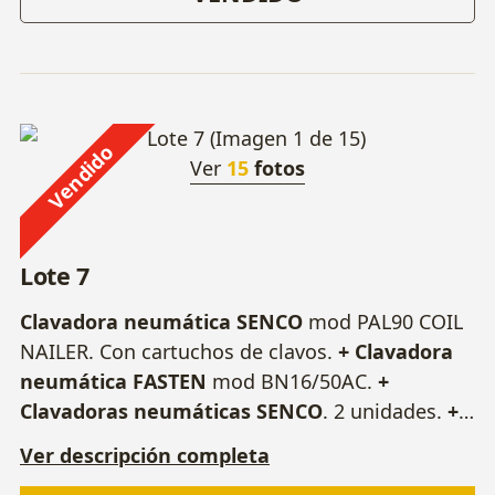
Vendido
Ver
15
fotos
Lote 7
Clavadora neumática SENCO
mod PAL90 COIL
NAILER. Con cartuchos de clavos.
+ Clavadora
neumática FASTEN
mod BN16/50AC.
+
Clavadoras neumáticas SENCO
. 2 unidades.
+
Grapadora neumática WÜRTH
mod DKG 80. +
Ver descripción completa
Puntas y grapas.