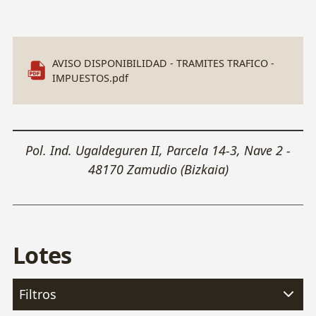
AVISO DISPONIBILIDAD - TRAMITES TRAFICO -
IMPUESTOS.pdf
Leaflet
|
Esri, OpenStreeMaps
×
+
Pol. Ind. Ugaldeguren II, Parcela 14-3, Nave 2 -
48170 Zamudio (Bizkaia)
−
Cómo llegar
Lotes
Filtros