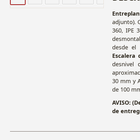
Entrepla
adjunto).
360, IPE 
desmontab
desde el 
Escalera 
desnivel
aproximad
30 mm y A
de 100 mm
AVISO: (D
de entreg