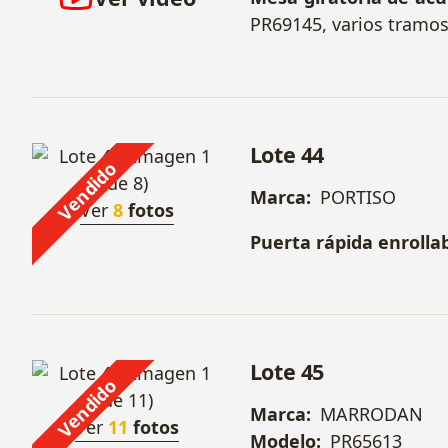
PR69145, varios tramos
Lote 44
Vendido
Marca:
PORTISO
Ver
8
fotos
Puerta rápida enrolla
Lote 45
Vendido
Marca:
MARRODAN
Ver
11
fotos
Modelo:
PR65613