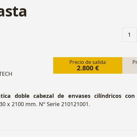
asta
1
Precio de salida
P
2.800 €
 TECH
tica doble cabezal de envases cilíndricos con 
30 x 2100 mm.
Nº Serie 210121001.