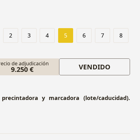
2
3
4
5
6
7
8
recio de adjudicación
VENDIDO
9.250 €
precintadora y marcadora (lote/caducidad).