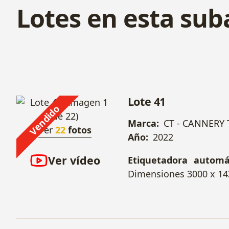
Lotes en esta sub
Lote 41
Vendido
Marca:
CT - CANNERY
Ver
22
fotos
Año:
2022
Ver vídeo
Etiquetadora automá
Dimensiones 3000 x 14