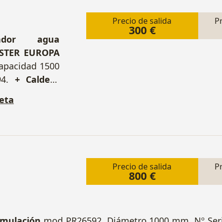
Precio de salida
P
300 €
lador agua
MASTER EUROPA
apacidad 1500
94.
+ Caldera
50 R ErP. Nº
eta
Precio de salida
P
800 €
umulación
mod PR26592. Diámetro 1000 mm. Nº Ser