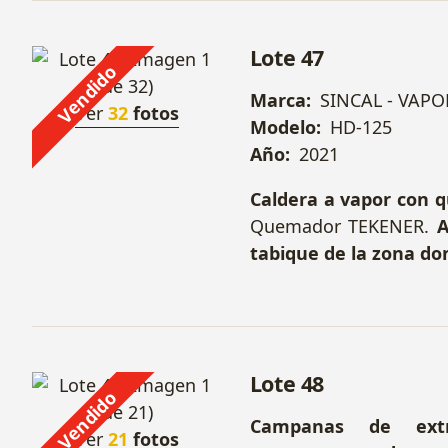
Lote 47
Vendido
Marca:
SINCAL - VAP
Ver
32
fotos
Modelo:
HD-125
Año:
2021
Caldera a vapor con 
Quemador TEKENER.
A
tabique de la zona do
Lote 48
Vendido
Campanas de extr
Ver
21
fotos