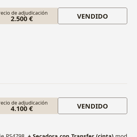
recio de adjudicación
VENDIDO
2.500 €
recio de adjudicación
VENDIDO
4.100 €
ie PS4798.
+ Secadora con Transfer (cinta)
mod