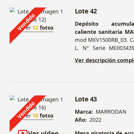
Lote 42
Vendido
Depósito acumu
Ver
12
fotos
caliente sanitaria 
mod MXV1500RB_03. C
L. Nº Serie ME00343
SIME
mod MURELLE HE 
Ver descripción compl
Serie 5204301100.
Lote 43
Vendido
Marca:
MARRODAN
Ver
16
fotos
Año:
2022
Ver vídeo
Mesa giratoria de ac