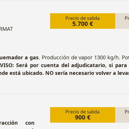
Precio de salida
P
5.700 €
ORMAT
quemador a gas
. Producción de vapor 1300 kg/h. Pot
VISO: Será por cuenta del adjudicatario, si para
nde está ubicado. NO sería necesario volver a leva
Precio de salida
P
900 €
acción con