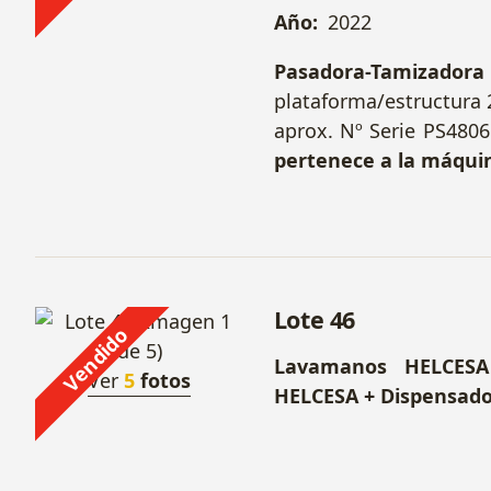
Año:
2022
Pasadora-Tamizadora
plataforma/estructura 
aprox. Nº Serie PS480
pertenece a la máquin
Lote 46
Vendido
Lavamanos HELCESA
Ver
5
fotos
HELCESA + Dispensado