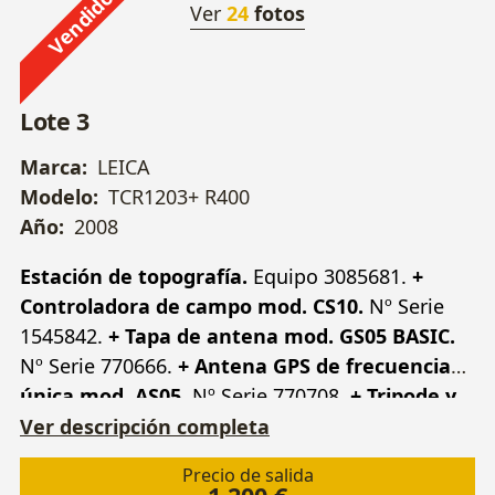
Vendido
Ver
24
fotos
Lote 3
Marca:
LEICA
Modelo:
TCR1203+ R400
Año:
2008
Estación de topografía.
Equipo 3085681.
+
Controladora de campo mod. CS10.
Nº Serie
1545842.
+ Tapa de antena mod. GS05 BASIC.
Nº Serie 770666.
+ Antena GPS de frecuencia
única mod. AS05.
Nº Serie 770708.
+ Tripode y
varios.
Ver descripción completa
Precio de salida