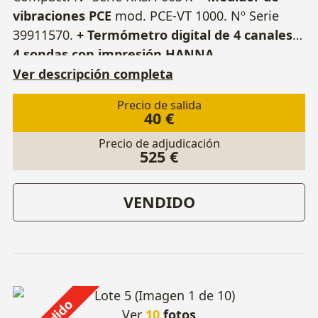
vibraciones PCE
mod. PCE-VT 1000. Nº Serie
39911570.
+ Termómetro digital de 4 canales y
4 sondas con impresión HANNA
INSTRUMENTS
mod. HI 92704C.
Ver descripción completa
Precio de salida
40 €
Precio de adjudicación
525 €
VENDIDO
Ver
10
fotos