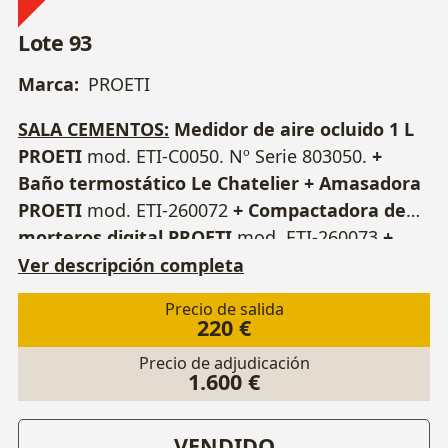
Lote 93
Marca:
PROETI
SALA CEMENTOS:
Medidor de aire ocluido 1 L
PROETI
mod. ETI-C0050. Nº Serie 803050.
+
Baño termostático Le Chatelier + Amasadora
PROETI
mod. ETI-260072
+ Compactadora de
morteros digital PROETI
mod. ETI-260073
+
Aguja de Vicat PROETI + Agitador de aletas
Ver descripción completa
HEIDOLPH
mod. RZR 2051 CONTROL
+ Agitador
Precio de salida
arena + Útiles varios + Mesa trabajo
3000 x
220 €
760 x 940 mm
+ Mesa trabajo
4400 x 760 x 940
Precio de adjudicación
mm.
1.600 €
VENDIDO