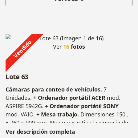
Vendido
Ver
16
fotos
Lote 63
Cámaras para conteo de vehículos.
7
Unidades.
+ Ordenador portátil ACER
mod.
ASPIRE 5942G.
+ Ordenador portátil SONY
mod. VAIO.
+ Mesa trabajo.
Dimensiones 1500
x 760 x 900 mm. No se garantiza la vigencia de
las licencias de software.
Ver descripción completa