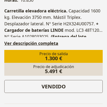
Carretilla elevadora eléctrica.
Capacidad 1600
kg. Elevación 3750 mm. Mástil Triplex.
Desplazador lateral. Nº Serie H2X324U00757.
+
Cargador de baterías LINDE
mod. LC3 48T120.
Nº Serie A1028033025.
(Entrega del lote
condicionada a la retirada de la totalidad de
Ver descripción completa
los lotes, plazo máximo 3 meses desde el fin
Precio de salida
de la Subasta).
1.300 €
Precio de adjudicación
5.491 €
VENDIDO