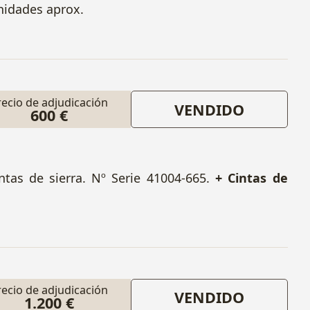
unidades aprox.
recio de adjudicación
VENDIDO
600 €
tas de sierra. Nº Serie 41004-665.
+ Cintas de
recio de adjudicación
VENDIDO
1.200 €