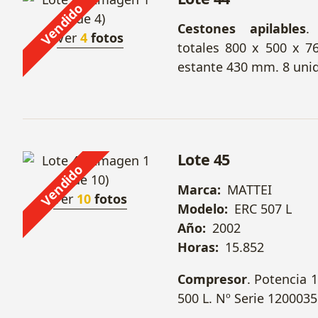
Vendido
Cestones apilables
.
Ver
4
fotos
totales 800 x 500 x 7
estante 430 mm. 8 uni
Lote 45
Vendido
Marca:
MATTEI
Ver
10
fotos
Modelo:
ERC 507 L
Año:
2002
Horas:
15.852
Compresor
. Potencia 
500 L. Nº Serie 1200035