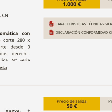
1.000 €
A CN
CARACTERÍSTICAS TÉCNICAS SIER
DECLARACIÓN CONFORMIDAD CE 
tomática con
e corte 280 x
rte desde 0
dos derecha.
ica. Nº Serie
odillos 1600
eta
Precio de salida
P
50 €
s, nueva. +