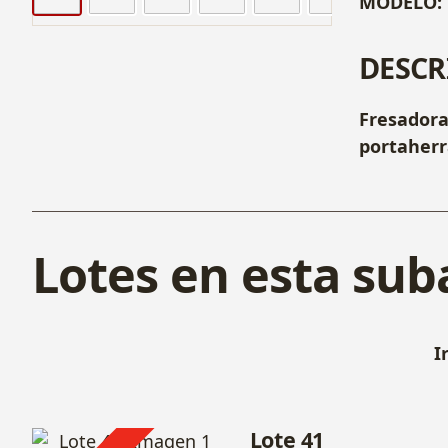
MODELO:
DESCR
Fresador
portaherr
Lotes en esta sub
I
Lote 41