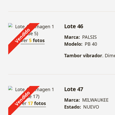
Lote 46
Vendido
Marca:
PALSIS
Ver
5
fotos
Modelo:
PB 40
Tambor vibrador
. Dim
Lote 47
Vendido
Marca:
MILWAUKEE
Ver
17
fotos
Estado:
NUEVO