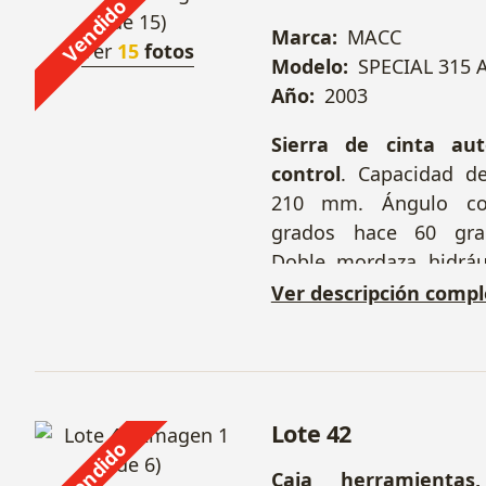
Vendido
Marca:
MACC
Ver
15
fotos
Modelo:
SPECIAL 315 
Año:
2003
Sierra de cinta au
control
. Capacidad d
210 mm. Ángulo co
grados hace 60 gra
Doble mordaza hidrául
60648.
+ Camino de r
Ver descripción compl
mm.
Lote 42
Vendido
Caja herramienta