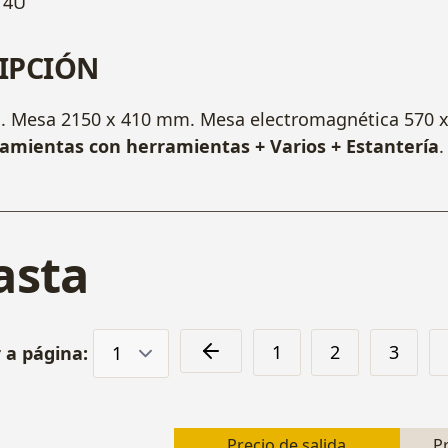
4U
IPCIÓN
a
. Mesa 2150 x 410 mm. Mesa electromagnética 570 x
amientas con herramientas + Varios + Estantería
.
asta
1
2
3
r a página:
Precio de salida
P