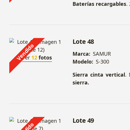
Baterías recargables
.
Lote 48
Vendido
Marca:
SAMUR
Ver
12
fotos
Modelo:
S-300
Sierra cinta vertical
.
sierra.
Lote 49