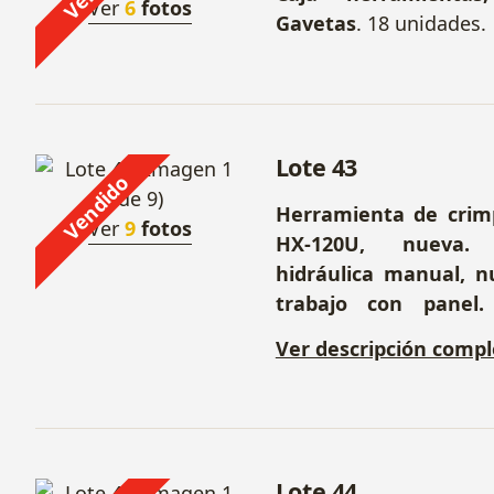
Ver
6
fotos
Gavetas
. 18 unidades.
Lote 43
Vendido
Herramienta de cri
Ver
9
fotos
HX-120U, nueva
hidráulica manual, 
trabajo con panel.
mesa 1100 x 540 x 9
Ver descripción compl
1100 x 500 mm.
Lote 44