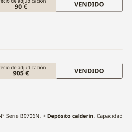
recio de adjudicación
VENDIDO
90 €
recio de adjudicación
VENDIDO
905 €
 Nº Serie B9706N.
+ Depósito calderín
. Capacidad