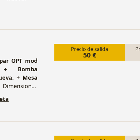
Precio de salida
P
50 €
mpar OPT mod
. + Bomba
nueva. + Mesa
Dimensiones
10 mm, panel
eta