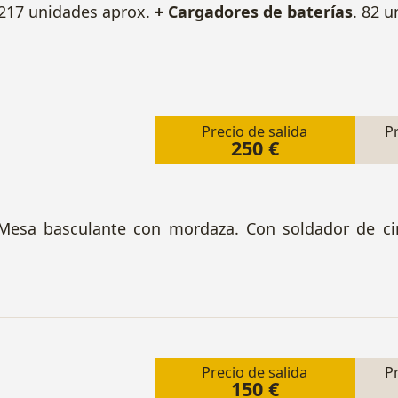
 217 unidades aprox.
+ Cargadores de baterías
. 82 
Precio de salida
P
250 €
 Mesa basculante con mordaza. Con soldador de cin
Precio de salida
P
150 €