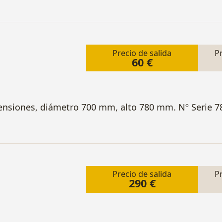
Precio de salida
P
60 €
ensiones, diámetro 700 mm, alto 780 mm. Nº Serie 7
Precio de salida
P
290 €