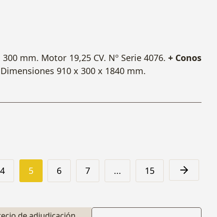
 300 mm. Motor 19,25 CV. Nº Serie 4076.
+ Conos
 Dimensiones 910 x 300 x 1840 mm.
4
5
6
7
...
15
recio de adjudicación