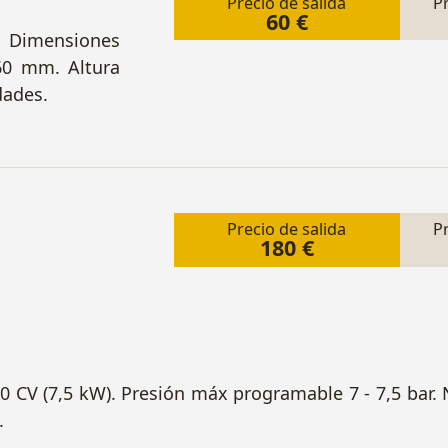
Precio de salida
P
60 €
 Dimensiones
60 mm. Altura
dades.
Precio de salida
P
180 €
10 CV (7,5 kW). Presión máx programable 7 - 7,5 bar.
.