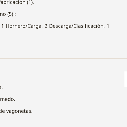
icación (1).
 (5) :
ro/Carga, 2 Descarga/Clasificación, 1
s.
úmedo.
 de vagonetas.