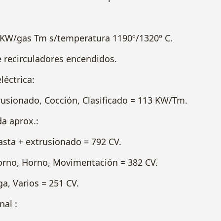
 KW/gas Tm s/temperatura 1190º/1320º C.
 recirculadores encendidos.
léctrica:
nado, Cocción, Clasificado = 113 KW/Tm.
da aprox.:
 + extrusionado = 792 CV.
, Horno, Movimentación = 382 CV.
Varios = 251 CV.
nal :