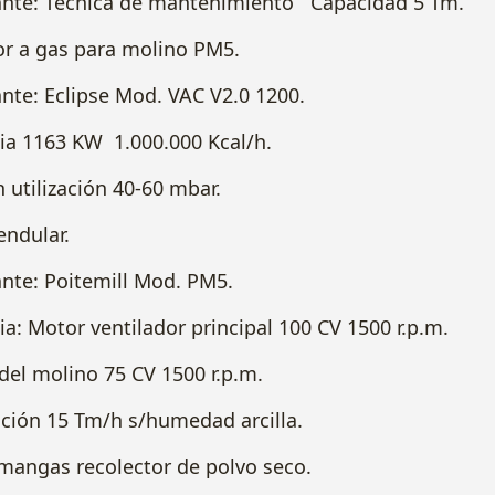
e: Técnica de mantenimiento Capacidad 5 Tm.
r a gas para molino PM5.
e: Eclipse Mod. VAC V2.0 1200.
1163 KW 1.000.000 Kcal/h.
tilización 40-60 mbar.
endular.
e: Poitemill Mod. PM5.
 Motor ventilador principal 100 CV 1500 r.p.m.
l molino 75 CV 1500 r.p.m.
n 15 Tm/h s/humedad arcilla.
e mangas recolector de polvo seco.