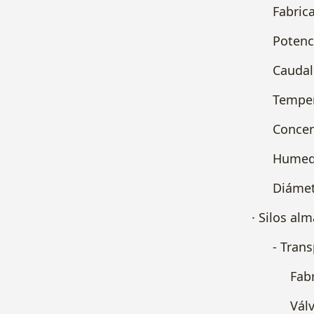
Fabricant
Potencia 
Caudal 1
Temperat
Concentr
Humedad
Diámetro
· Silos al
- Transpor
Fabricant
Válvula a