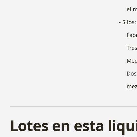
el materi
- Silos:
Fabrican
Tres sil
Medidas: 
Dos cinta
mezclar 
Lotes en esta liq