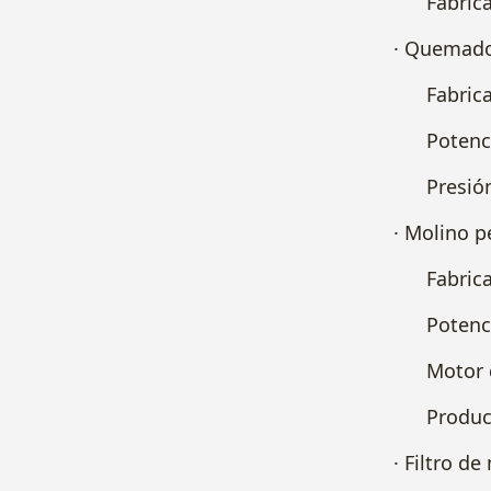
Fabricant
· Quemado
Fabricant
Potencia 
Presión u
· Molino p
Fabricant
Potencia:
Motor de
Producció
· Filtro d