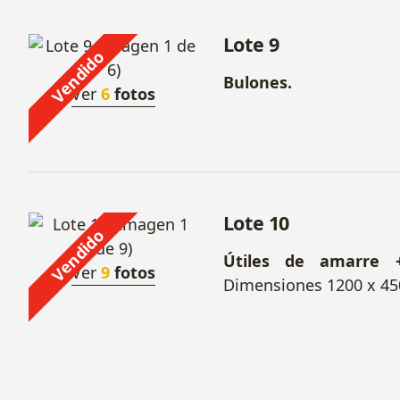
Lote 9
Vendido
Bulones.
Ver
6
fotos
Lote 10
Vendido
Útiles de amarre +
Ver
9
fotos
Dimensiones 1200 x 45