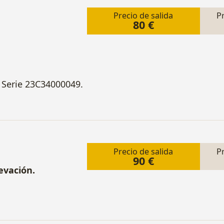
Precio de salida
P
80 €
 Serie 23C34000049.
Precio de salida
P
90 €
evación.