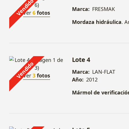
Vendido
Marca:
FRESMAK
Ver
6
fotos
Mordaza hidráulica
. 
Lote 4
Vendido
Marca:
LAN-FLAT
Ver
3
fotos
Año:
2012
Mármol de verificació