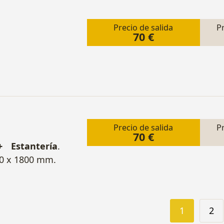
Precio de salida
P
70 €
Precio de salida
P
70 €
 Estantería
.
0 x 1800 mm.
1
2