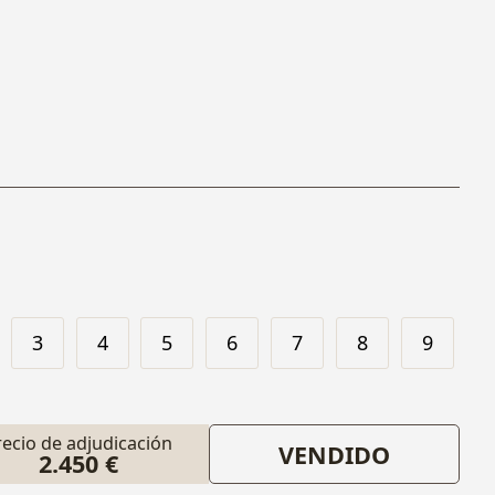
3
4
5
6
7
8
9
recio de adjudicación
VENDIDO
2.450 €