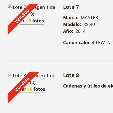
Lote 7
Vendido
Marca:
MASTER
Ver
9
fotos
Modelo:
RS 40
Año:
2014
Cañón calor.
40 kW. Nº
Lote 8
Vendido
Cadenas y útiles de el
Ver
10
fotos