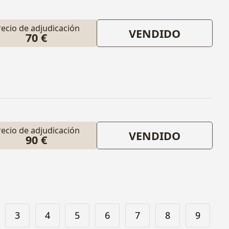
recio de adjudicación
VENDIDO
70 €
recio de adjudicación
VENDIDO
90 €
3
4
5
6
7
8
9