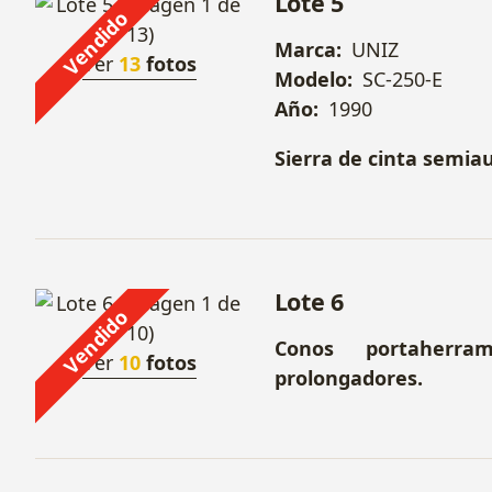
Lote 5
Vendido
Marca:
UNIZ
Ver
13
fotos
Modelo:
SC-250-E
Año:
1990
Sierra de cinta semi
Lote 6
Vendido
Conos portaherra
Ver
10
fotos
prolongadores.