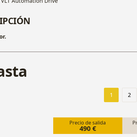
VLT Automation Drive
IPCIÓN
or.
asta
1
2
Precio de salida
P
490 €