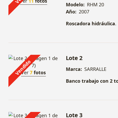
Ver
11
fotos
Modelo:
RHM 20
Año:
2007
Roscadora hidráulica
.
Lote 2
Vendido
Marca:
SARRALLE
Ver
7
fotos
Banco trabajo con 2 to
Lote 3