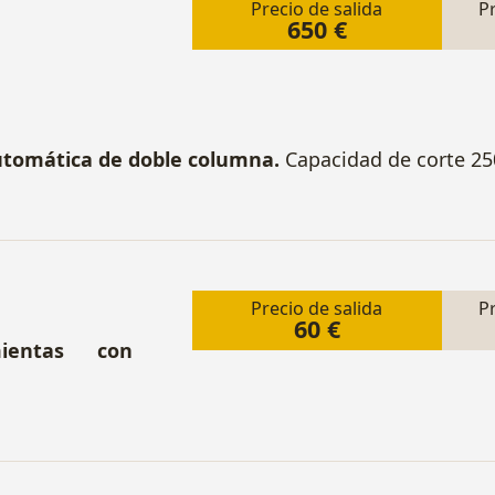
Precio de salida
P
650 €
automática de doble columna.
Capacidad de corte 25
Precio de salida
P
60 €
mientas con