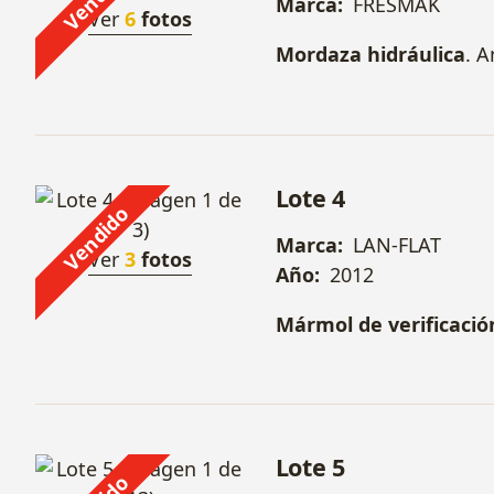
Marca:
FRESMAK
Ver
6
fotos
Mordaza hidráulica
. 
Lote 4
Vendido
Marca:
LAN-FLAT
Ver
3
fotos
Año:
2012
Mármol de verificació
Lote 5