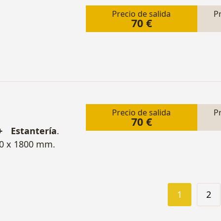
Precio de salida
P
70 €
Precio de salida
P
70 €
 Estantería
.
0 x 1800 mm.
1
2