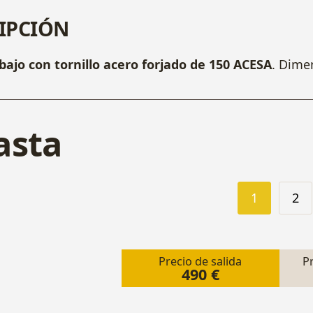
IPCIÓN
bajo con tornillo acero forjado de 150 ACESA
. Dime
asta
1
2
Precio de salida
P
490 €