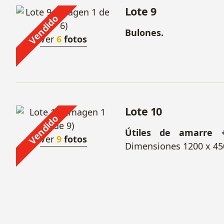
Lote 9
Vendido
Bulones.
Ver
6
fotos
Lote 10
Vendido
Útiles de amarre +
Ver
9
fotos
Dimensiones 1200 x 45