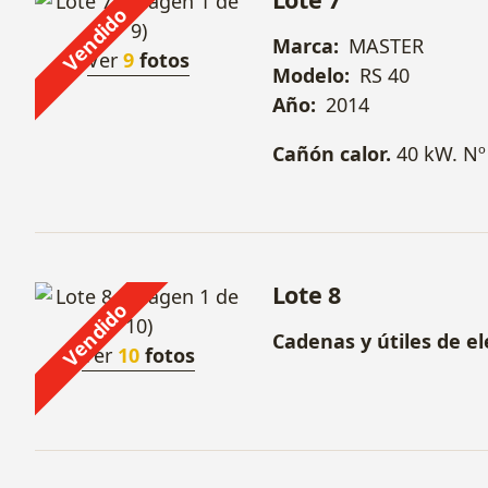
Vendido
Marca:
MASTER
Ver
9
fotos
Modelo:
RS 40
Año:
2014
Cañón calor.
40 kW. Nº
Lote 8
Vendido
Cadenas y útiles de el
Ver
10
fotos