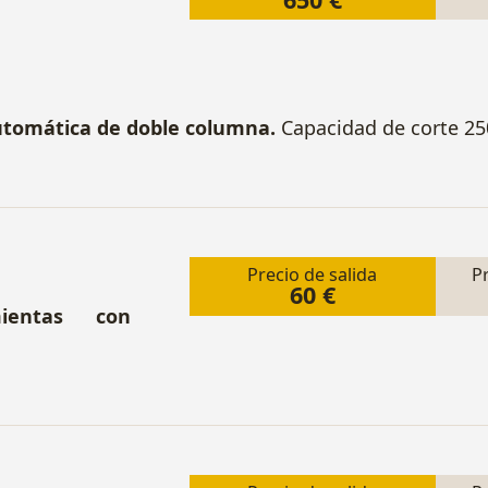
automática de doble columna.
Capacidad de corte 25
Precio de salida
P
60 €
mientas con