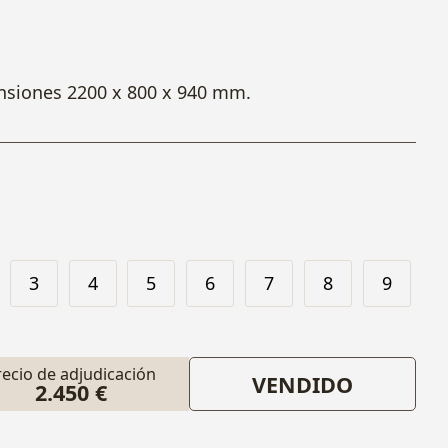
nsiones 2200 x 800 x 940 mm.
3
4
5
6
7
8
9
recio de adjudicación
VENDIDO
2.450 €