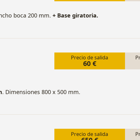
Ancho boca 200 mm.
+ Base giratoria.
Precio de salida
P
60 €
n
. Dimensiones 800 x 500 mm.
Precio de salida
P
650 €