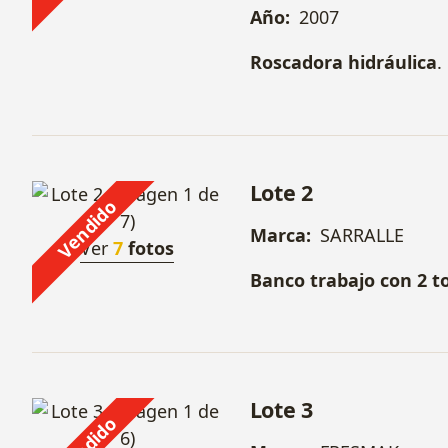
Año:
2007
Roscadora hidráulica
.
Lote 2
Vendido
Marca:
SARRALLE
Ver
7
fotos
Banco trabajo con 2 to
Lote 3
Vendido