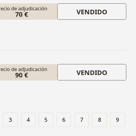
recio de adjudicación
VENDIDO
70 €
recio de adjudicación
VENDIDO
90 €
3
4
5
6
7
8
9