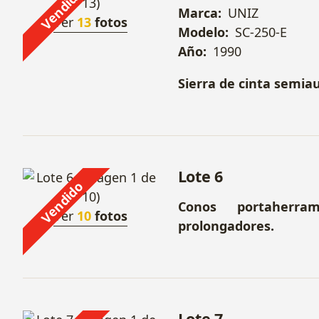
Vendido
Marca:
UNIZ
Ver
13
fotos
Modelo:
SC-250-E
Año:
1990
Sierra de cinta semi
Lote 6
Vendido
Conos portaherra
Ver
10
fotos
prolongadores.
Lote 7