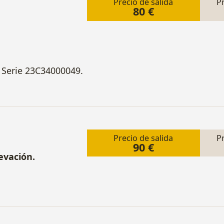
Precio de salida
P
80 €
 Serie 23C34000049.
Precio de salida
P
90 €
evación.