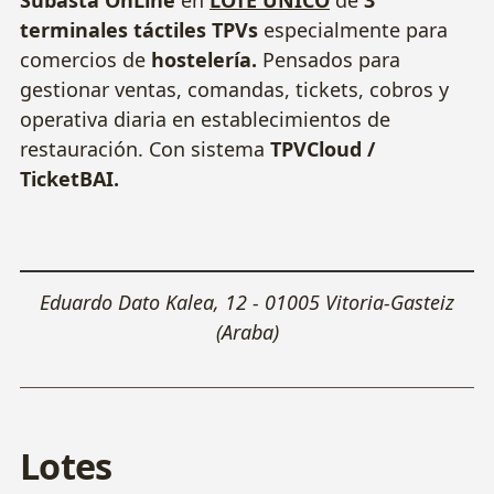
Subasta OnLine
en
LOTE ÚNICO
de
3
terminales táctiles TPVs
especialmente para
comercios de
hostelería.
Pensados para
gestionar ventas, comandas, tickets, cobros y
operativa diaria en establecimientos de
restauración. Con sistema
TPVCloud /
TicketBAI.
Leaflet
|
Esri, OpenStreeMaps
×
+
Eduardo Dato Kalea, 12 - 01005 Vitoria-Gasteiz
(Araba)
−
Cómo llegar
Lotes