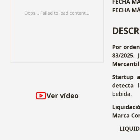
FECHA MÁ
FECHA MÁ
Oops... Failed to load content...
DESCR
Por orden
83/2025. 
Mercantil 
Startup a
detecta
l
bebida.
Ver vídeo
Liquidaci
Marca Co
LIQUID