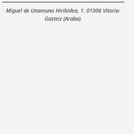
×
+
Miguel de Unamuno Hiribidea, 1. 01006 Vitoria-
Gasteiz (Araba).
−
Cómo llegar