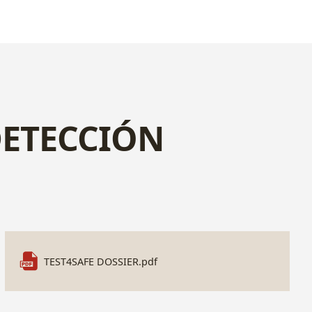
 DETECCIÓN
TEST4SAFE DOSSIER.pdf
Leaflet
|
Esri, OpenStreeMaps